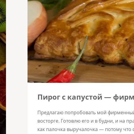
Пирог с капустой — фи
Предлагаю попробовать мой фирменный 
восторге. Готовлю его и в будни, и на пр
как палочка выручалочка — потому что 