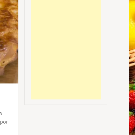
в
ирог