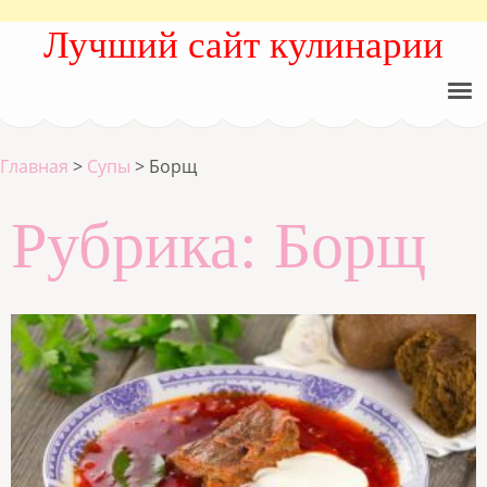
Лучший сайт кулинарии
Главная
>
Супы
>
Борщ
Рубрика:
Борщ