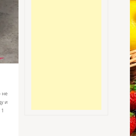
 не
у и
 1