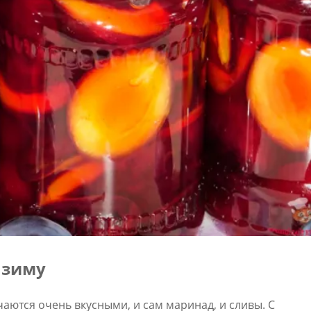
 зиму
аются очень вкусными, и сам маринад, и сливы. С