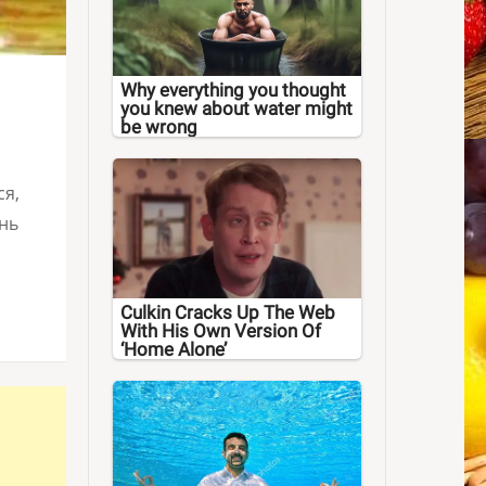
Why everything you thought
you knew about water might
be wrong
ся,
ень
Culkin Cracks Up The Web
With His Own Version Of
‘Home Alone’