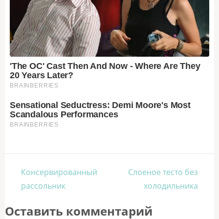
Навигация
Консервированный
Слоеное тесто без
по
рассольник
холодильника
записям
Оставить комментарий