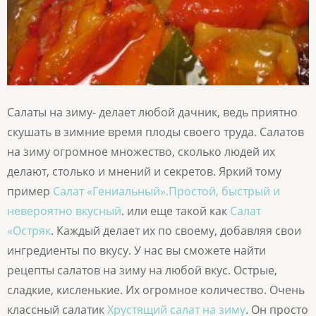
Салаты на зиму- делает любой дачник, ведь приятно
скушать в зимние время плоды своего труда. Салатов
на зиму огромное множество, сколько людей их
делают, столько и мнений и секретов. Яркий тому
пример
Салат «Гениальный».Простой, быстрый и
невероятно вкусный
. или еще такой как
Салат
«Остряк
. Каждый делает их по своему, добавляя свои
ингредиенты по вкусу. У нас вы сможете найти
рецепты салатов на зиму на любой вкус. Острые,
сладкие, кисленькие. Их огромное количество. Очень
классный салатик
Хрустящий салат на зиму
. Он просто