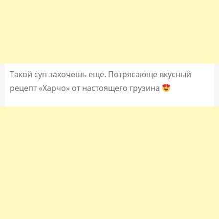
Такой суп захочешь еще. Потрясающе вкусный
рецепт «Харчо» от настоящего грузина