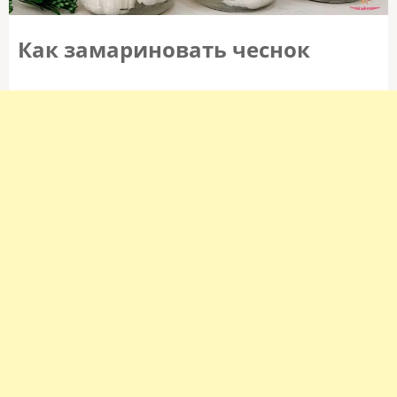
Как замариновать чеснок