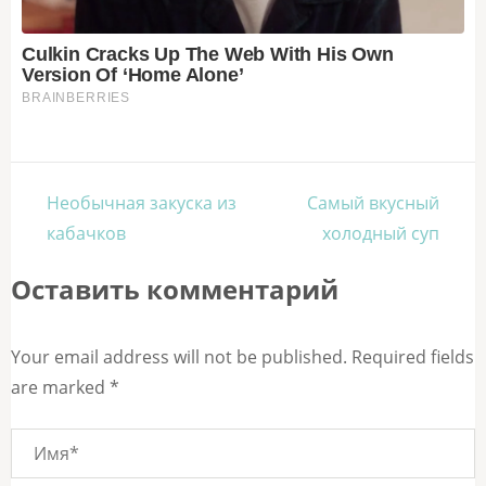
Навигация
Необычная закуска из
Самый вкусный
по
кабачков
холодный суп
записям
Оставить комментарий
Your email address will not be published. Required fields
are marked *