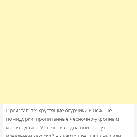
Представьте: хрустящие огурчики и нежные
помидорки, пропитанные чесночно-укропным
маринадом… Уже через 2 дня они станут
идеальной закуской – к картошке, шашлыку или