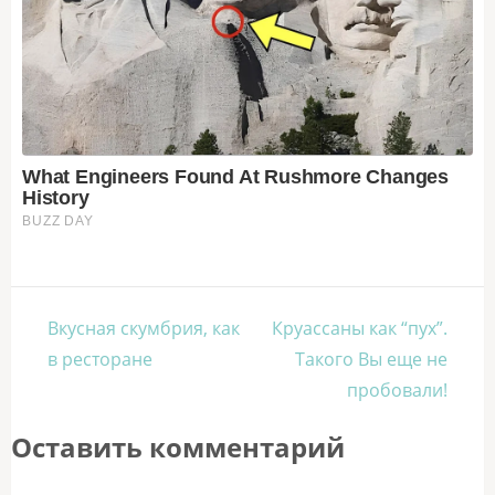
Навигация
Вкусная скумбрия, как
Круассаны как “пух”.
по
в ресторане
Такого Вы еще не
записям
пробовали!
Оставить комментарий