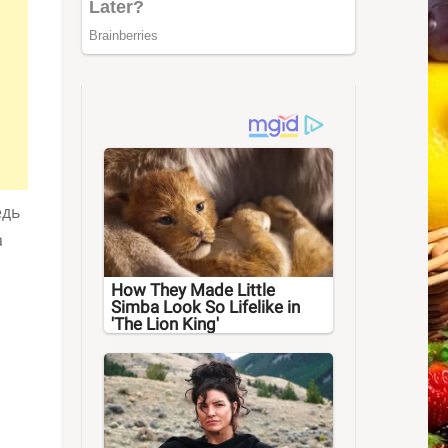
едь
а
How They Made Little
Simba Look So Lifelike in
'The Lion King'