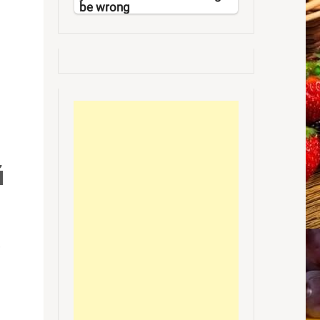
be wrong
й
.