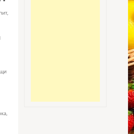
пит,
И
ощи
ка,