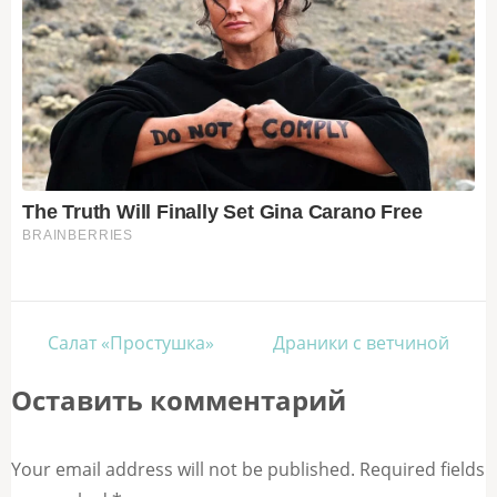
Навигация
Салат «Простушка»
Драники с ветчиной
по
Оставить комментарий
записям
Your email address will not be published. Required fields