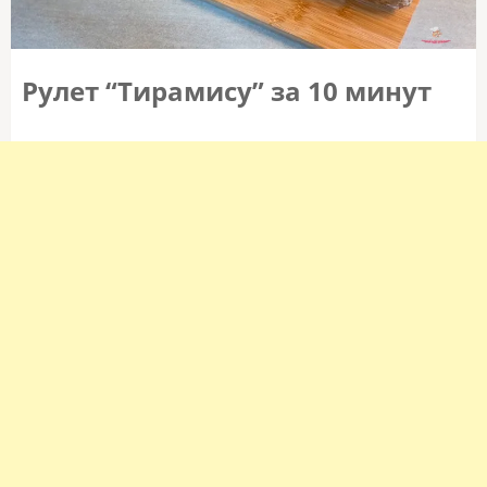
Рулет “Тирамису” за 10 минут