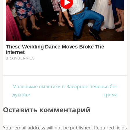
Навигация
Маленькие омлетики в
Заварное печенье без
по
духовке
крема
записям
Оставить комментарий
Your email address will not be published. Required fields