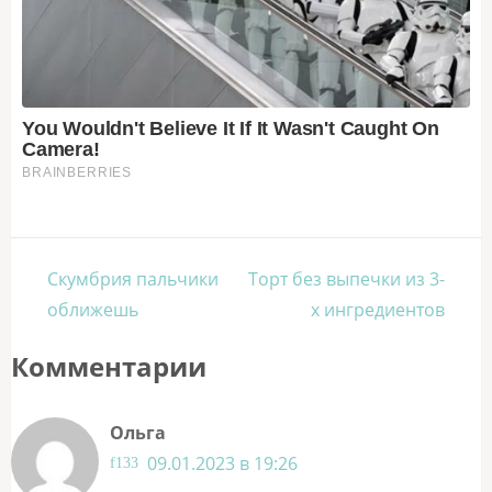
Навигация
Скумбрия пальчики
Торт без выпечки из 3-
по
оближешь
х ингредиентов
записям
Комментарии
Ольга
09.01.2023 в 19:26