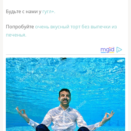
Будьте с нами у
гугл+.
Попробуйте
очень вкусный торт без выпечки из
печенья.