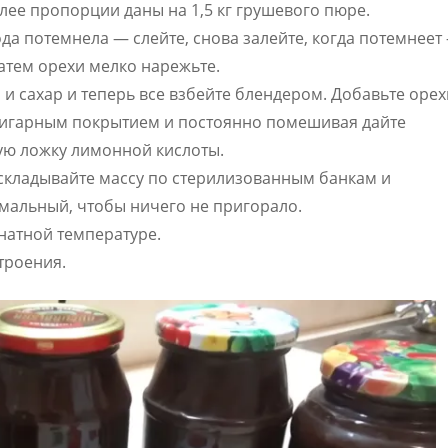
алее пропорции даны на 1,5 кг грушевого пюре.
ода потемнела — слейте, снова залейте, когда потемнеет
 Затем орехи мелко нарежьте.
и сахар и теперь все взбейте блендером. Добавьте орех
ригарным покрытием и постоянно помешивая дайте
ую ложку лимонной кислоты.
складывайте массу по стерилизованным банкам и
мальный, чтобы ничего не пригорало.
натной температуре.
троения.