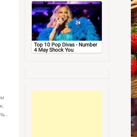
Top 10 Pop Divas - Number
4 May Shock You
бы
к.
ь .