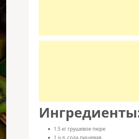
Ингредиенты
1.5 кг грушевое пюре
1 ч.л. сода пищевая