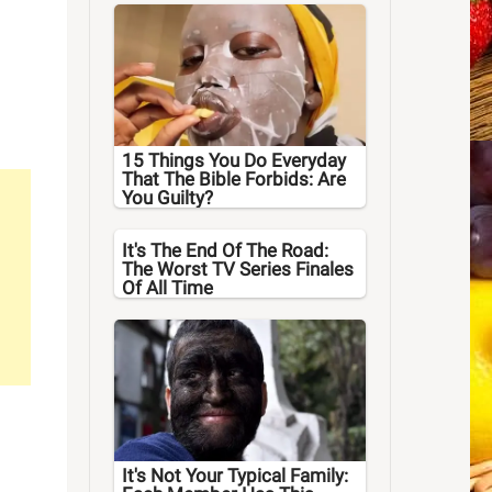
15 Things You Do Everyday
That The Bible Forbids: Are
You Guilty?
It's The End Of The Road:
The Worst TV Series Finales
Of All Time
It's Not Your Typical Family: