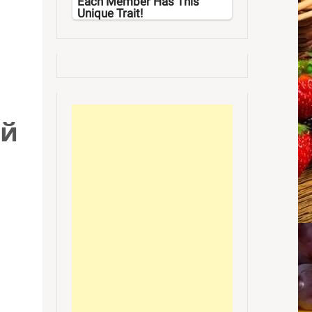
Each Member Has This
Unique Trait!
ый