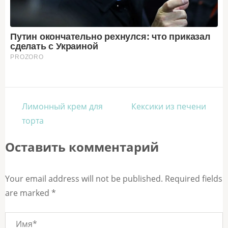
Навигация
Лимонный крем для
Кексики из печени
по
торта
записям
Оставить комментарий
Your email address will not be published. Required fields
are marked *