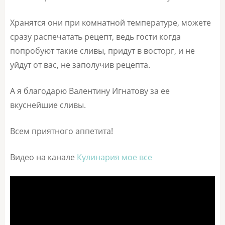
Хранятся они при комнатной температуре, можете
сразу распечатать рецепт, ведь гости когда
попробуют такие сливы, придут в восторг, и не
уйдут от вас, не заполучив рецепта.
А я благодарю Валентину Игнатову за ее
вкуснейшие сливы.
Всем приятного аппетита!
Видео на канале
Кулинария мое все