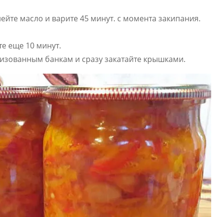
ейте масло и варите 45 минут. с момента закипания.
те еще 10 минут.
лизованным банкам и сразу закатайте крышками.