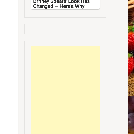
Britney Spears' Look Has
Changed — Here's Why