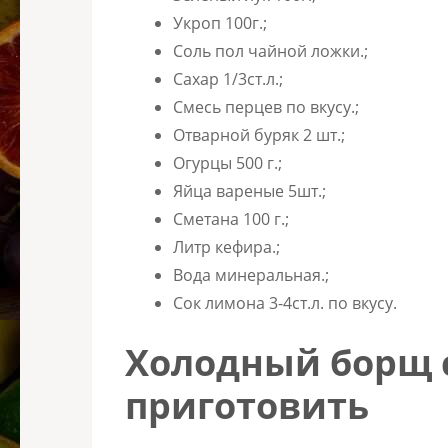
Укроп 100г.;
Соль пол чайной ложки.;
Сахар 1/3ст.л.;
Смесь перцев по вкусу.;
Отварной буряк 2 шт.;
Огурцы 500 г.;
Яйца вареные 5шт.;
Сметана 100 г.;
Литр кефира.;
Вода минеральная.;
Сок лимона 3-4ст.л. по вкусу.
Холодный борщ с
приготовить