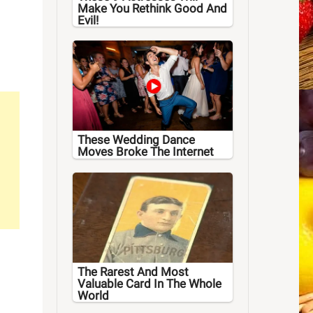
Make You Rethink Good And
Evil!
These Wedding Dance
Moves Broke The Internet
The Rarest And Most
Valuable Card In The Whole
World