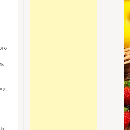
ого
ть
це,
На