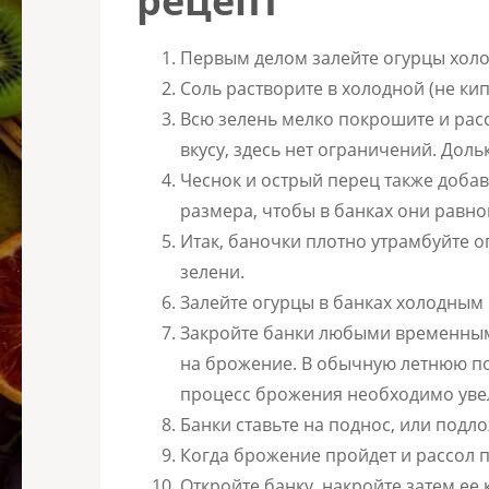
рецепт
Первым делом залейте огурцы холод
Соль растворите в холодной (не ки
Всю зелень мелко покрошите и расс
вкусу, здесь нет ограничений. Доль
Чеснок и острый перец также добав
размера, чтобы в банках они равн
Итак, баночки плотно утрамбуйте о
зелени.
Залейте огурцы в банках холодным 
Закройте банки любыми временными
на брожение. В обычную летнюю пог
процесс брожения необходимо увел
Банки ставьте на поднос, или подл
Когда брожение пройдет и рассол п
Откройте банку, накройте затем ее 