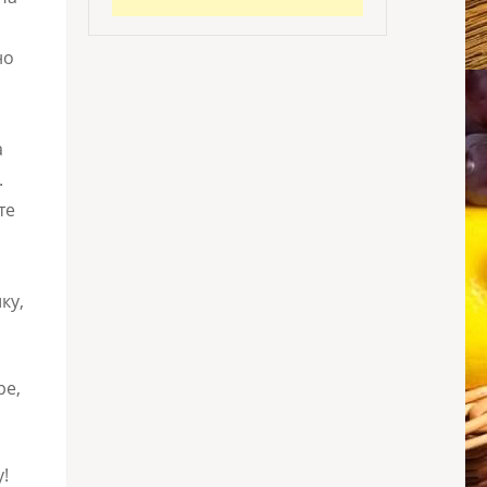
но
а
.
те
ку,
ре,
!