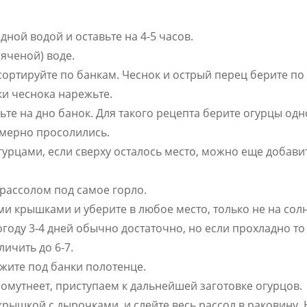
ной водой и оставьте на 4-5 часов.
пяченой) воде.
ортируйте по банкам. Чеснок и острый перец берите по
ки чеснока нарежьте.
ьте на дно банок. Для такого рецепта берите огурцы одн
омерно просолились.
гурцами, если сверху осталось место, можно еще добави
рассолом под самое горло.
 крышками и уберите в любое место, только не на солн
оду 3-4 дней обычно достаточно, но если прохладно то
ичить до 6-7.
ожите под банки полотенце.
омутнеет, приступаем к дальнейшей заготовке огурцов.
крышкой с дырочками, и слейте весь рассол в раковину. 