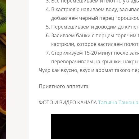
Все перемешиваем и плотно уклад
В кастрюлю наливаем воду, засыпаем
добавляем черный перец горошком
Перемешиваем и доводим до кипен
Заливаем банки с перцем горячим
кастрюли, которое застилаем полот
Стерилизуем 15-20 минут после зак
переворачиваем на крышки, накрыв
Чудо как вкусно, вкус и аромат такого п
Приятного аппетита!
ФОТО И ВИДЕО КАНАЛА
Татьяна Танюша