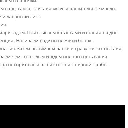
ываем в баночки.
 соль, сахар, вливаем уксус и растительное масло,
 и лавровый лист.
ия.
 маринадом. Прикрываем крышками и ставим на дно
енцем. Наливаем воду по плечики банок.
ипания. Затем вынимаем банки и сразу же закатываем,
аем чем-то теплым и ждем полного остывания.
ерца покорит вас и ваших гостей с первой пробы.