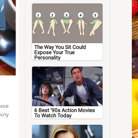
The Way You Sit Could
Expose Your True
Personality
акое
6 Best '90s Action Movies
боту
To Watch Today
о