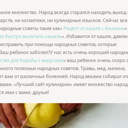
ное множество. Народ всегда старался находить выход 
рств, ни косметики, ни кулинарных изысков. Сейчас все
 народные советы такие как»
Рецепт от кашля с бананом
»
ак быстро вылечить кашель
«. Избавится от кашля, давле
 исправить при помощи народных советов, которые
 Ваш ребенок заболел?У нас есть очень хороший народн
ство для борьбы с вирусами
» ваш ребенок очень скоро 
 много полезных народных советов. Травы, мед, малина,
ет вам от различных болезней. Народ веками собирал эт
 с вами. «Лучший сайт кулинарии» имеет множество наро
я ими с вами, друзья!