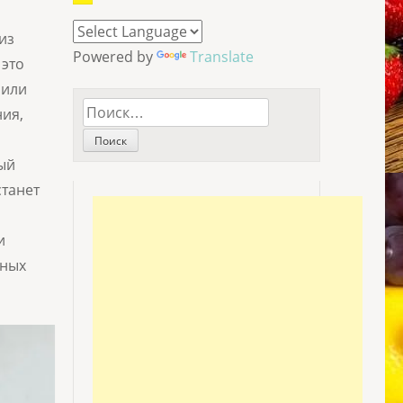
из
Powered by
Translate
 это
 или
Найти:
ния,
ый
станет
и
дных