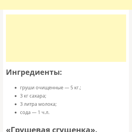
Ингредиенты:
груши очищенные — 5 кг.;
3 кг сахара;
3 литра молока;
сода — 1 ч.л.
«Грушевая сгущенка».