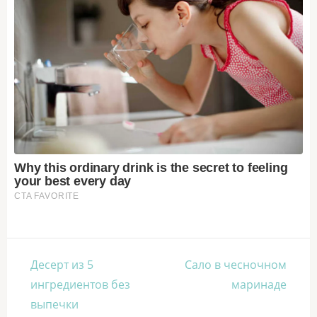
Навигация
Десерт из 5
Сало в чесночном
по
ингредиентов без
маринаде
записям
выпечки