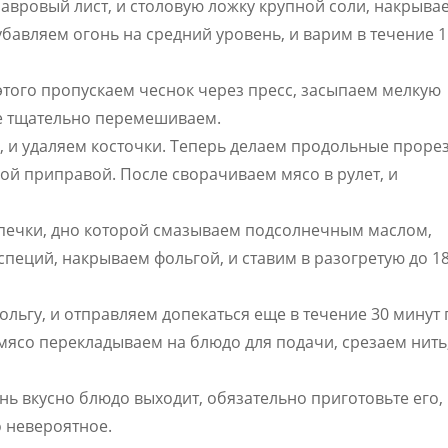
авровый лист, и столовую ложку крупной соли, накрыва
убавляем огонь на средний уровень, и варим в течение 1
этого пропускаем чеснок через пресс, засыпаем мелкую
се тщательно перемешиваем.
, и удаляем косточки. Теперь делаем продольные прорез
ой приправой. После сворачиваем мясо в рулет, и
печки, дно которой смазываем подсолнечным маслом,
пеций, накрываем фольгой, и ставим в разогретую до 1
ольгу, и отправляем допекаться еще в течение 30 минут
 мясо перекладываем на блюдо для подачи, срезаем нить
нь вкусно блюдо выходит, обязательно приготовьте его,
о невероятное.