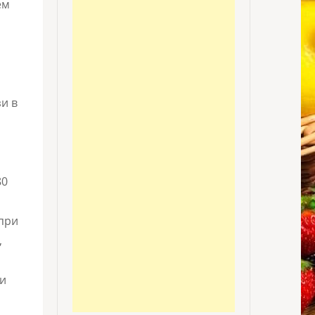
ем
и в
80
 при
,
 и