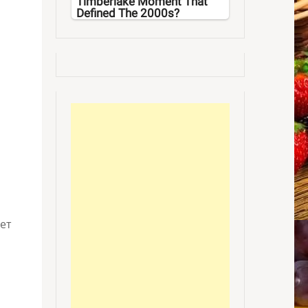
Timberlake Moment That
Defined The 2000s?
ет