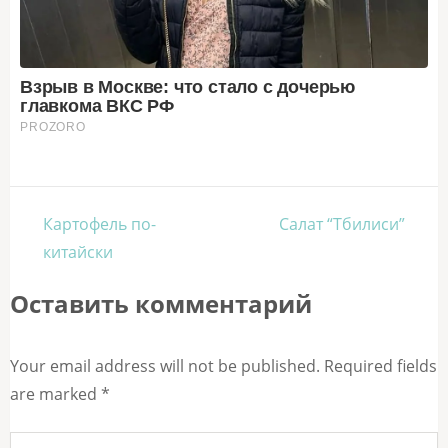
Навигация
Картофель по-
Салат “Тбилиси”
по
китайски
записям
Оставить комментарий
Your email address will not be published. Required fields
are marked *