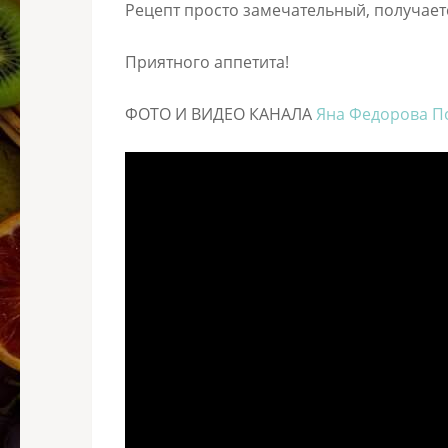
Рецепт просто замечательный, получае
Приятного аппетита!
ФОТО И ВИДЕО КАНАЛА
Яна Федорова П