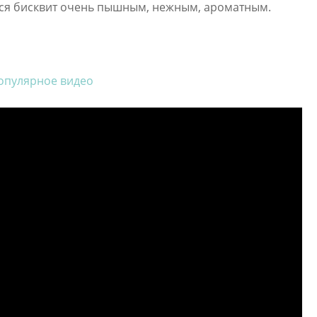
тся бисквит очень пышным, нежным, ароматным.
опулярное видео