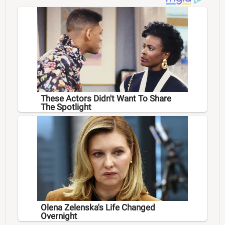
These Actors Didn't Want To Share
The Spotlight
Olena Zelenska's Life Changed
Overnight