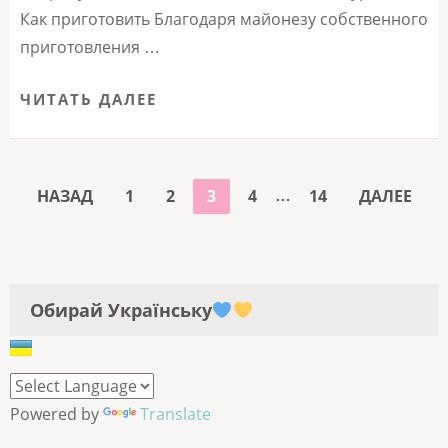
Как приготовить Благодаря майонезу собственного
приготовления …
ЧИТАТЬ ДАЛЕЕ
ПАГИНАЦИЯ
…
СТРАНИЦА
СТРАНИЦА
СТРАНИЦА
СТРАНИЦА
СТРАНИЦА
НАЗАД
1
2
3
4
14
ДАЛЕЕ
ЗАПИСЕЙ
Обирай Українську
Powered by
Translate