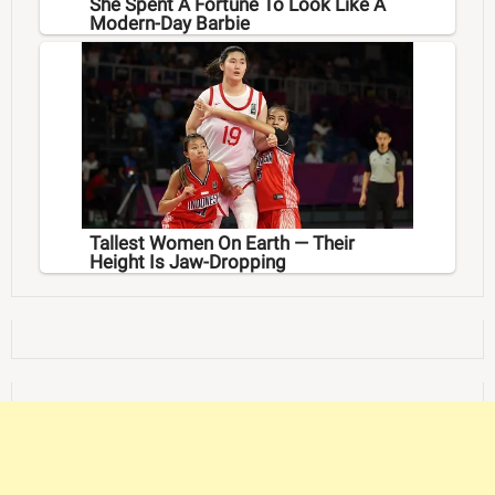
She Spent A Fortune To Look Like A
Modern-Day Barbie
Tallest Women On Earth — Their
Height Is Jaw-Dropping